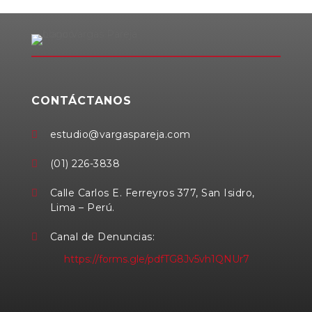
CONTÁCTANOS
estudio@vargaspareja.com

(01) 226-3838

Calle Carlos E. Ferreyros 377, San Isidro,

Lima – Perú.
Canal de Denuncias:

https://forms.gle/pdfTG8Jv5vh1QNUr7