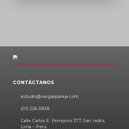
CONTÁCTANOS
estudio@vargaspareja.com

(01) 226-3838

Calle Carlos E. Ferreyros 377, San Isidro,

Lima – Perú.