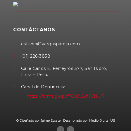
CONTÁCTANOS
estudio@vargaspareja.com

(01) 226-3838

Calle Carlos E. Ferreyros 377, San Isidro,

Lima – Perú.
Canal de Denuncias:

https://forms.gle/pdfTG8Jv5vh1QNUr7
© Diseñado por Jaime Escate | Desarrollado por: Medio Digital US